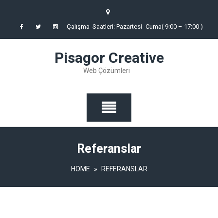
Skip
to
Çalışma Saatleri: Pazartesi- Cuma( 9:00 – 17:00 )
content
Pisagor Creative
Web Çözümleri
Referanslar
HOME
»
REFERANSLAR